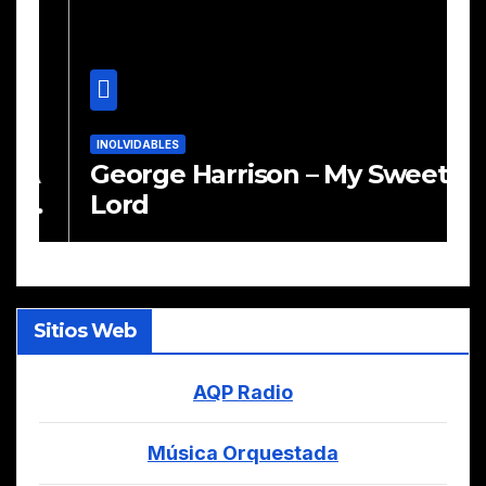
INOLVIDABLES
I
A
George Harrison – My Sweet
K
Lord
M
Sitios Web
AQP Radio
Música Orquestada