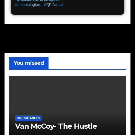
Resultados de la búsqueda
de «antologia» – AQP Actual
You missed
INOLVIDABLES
Van McCoy- The Hustle