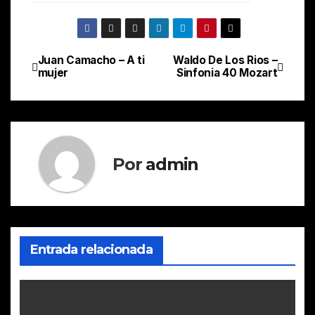
Juan Camacho – A ti
Waldo De Los Rios –
Navegación
mujer
Sinfonia 40 Mozart
de
entradas
Por
admin
Entrada relacionada