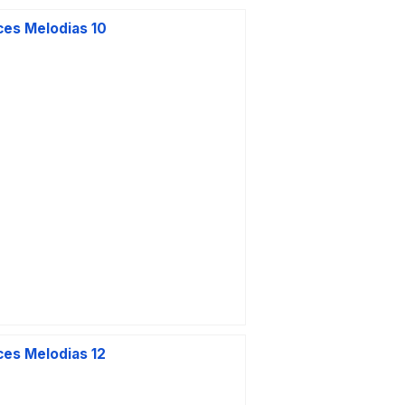
ces Melodias 10
INOLVIDABLES
ces Melodias 12
Van M