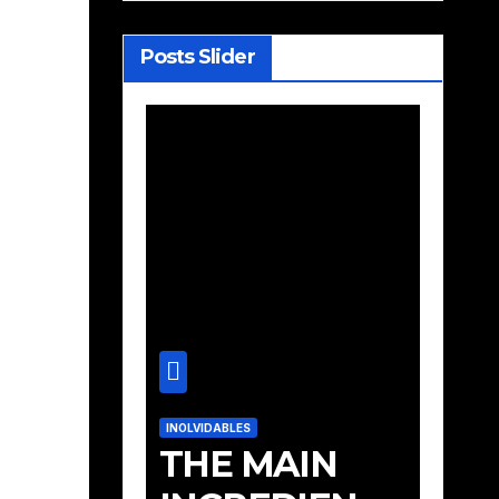
Posts Slider
INOLVIDABLES
INOLVIDA
cCoy-
THE MAIN
Geo