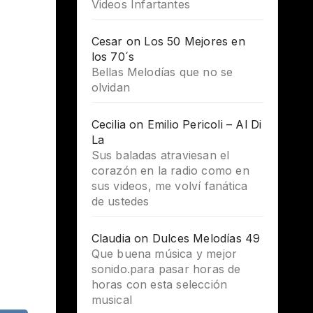
Videos Infartantes
Cesar
on
Los 50 Mejores en
los 70´s
Bellas Melodías que no se
olvidan
Cecilia
on
Emilio Pericoli – Al Di
La
Sus baladas atraviesan el
corazón en la radio como en
sus videos, me volví fanática
de ustedes
Claudia
on
Dulces Melodías 49
Que buena música y mejor
sonido.para pasar horas de
horas con esta selección
musical