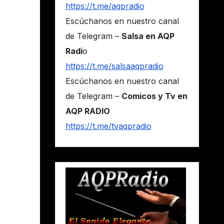
https://t.me/aqpradio
Escúchanos en nuestro canal
de Telegram –
Salsa en AQP
Radi
o
https://t.me/salsaaqpradio
Escúchanos en nuestro canal
de Telegram –
Comicos y Tv en
AQP RADIO
https://t.me/tvaqpradio